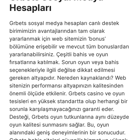
Hesapları
Grbets sosyal medya hesapları canlı destek
birimimizin avantajlarından tam olarak
yararlanmak için web sitemizin ‘bonus’
bölümüne erişebilir ve mevcut tüm bonuslardan
yararlanabilirsiniz. Çeşitli bahis ve oyun
fırsatlarına katılmak. Sorun oyun veya bahis
seçenekleriyle ilgili değilse dikkat edilmesi
gereken altyapıdır. Nereden kaynaklandı? Web
sitenizin performansı altyapınızın kalitesinden
önemli ölçüde etkilenir. Grbets casino ve oyun
tesisleri en yüksek standartta olup herhangi bir
sorunla karşılaşmayacağınızı garanti eder.
Desteği, Grbets oyun tutkunlarına aynı düzeyde
oyun kalitesi sunmasını sağlar. Bu, oyun
alanındaki geniş deneyimlerinin bir sonucudur.