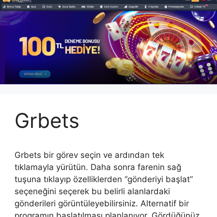
Grbets
Grbets bir görev seçin ve ardından tek
tıklamayla yürütün. Daha sonra farenin sağ
tuşuna tıklayıp özelliklerden “gönderiyi başlat”
seçeneğini seçerek bu belirli alanlardaki
gönderileri görüntüleyebilirsiniz. Alternatif bir
programın başlatılması planlanıyor. Gördüğünüz