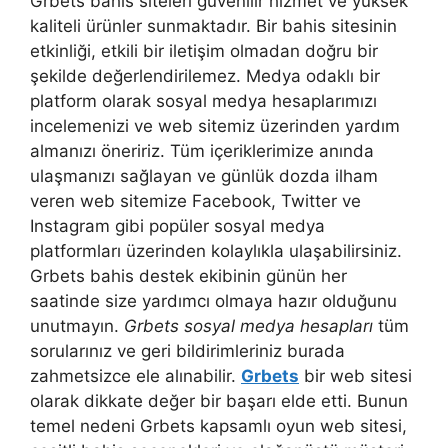
Grbets bahis siteleri güvenilir hizmet ve yüksek
kaliteli ürünler sunmaktadır. Bir bahis sitesinin
etkinliği, etkili bir iletişim olmadan doğru bir
şekilde değerlendirilemez. Medya odaklı bir
platform olarak sosyal medya hesaplarımızı
incelemenizi ve web sitemiz üzerinden yardım
almanızı öneririz. Tüm içeriklerimize anında
ulaşmanızı sağlayan ve günlük dozda ilham
veren web sitemize Facebook, Twitter ve
Instagram gibi popüler sosyal medya
platformları üzerinden kolaylıkla ulaşabilirsiniz.
Grbets bahis destek ekibinin günün her
saatinde size yardımcı olmaya hazır olduğunu
unutmayın.
Grbets sosyal medya hesapları
tüm
sorularınız ve geri bildirimleriniz burada
zahmetsizce ele alınabilir.
Grbets
bir web sitesi
olarak dikkate değer bir başarı elde etti. Bunun
temel nedeni Grbets kapsamlı oyun web sitesi,