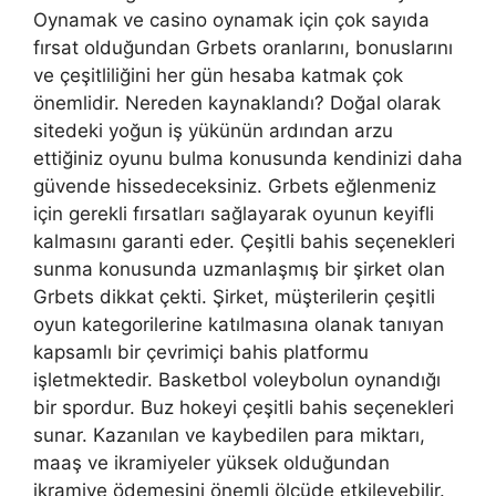
Oynamak ve casino oynamak için çok sayıda
fırsat olduğundan Grbets oranlarını, bonuslarını
ve çeşitliliğini her gün hesaba katmak çok
önemlidir. Nereden kaynaklandı? Doğal olarak
sitedeki yoğun iş yükünün ardından arzu
ettiğiniz oyunu bulma konusunda kendinizi daha
güvende hissedeceksiniz. Grbets eğlenmeniz
için gerekli fırsatları sağlayarak oyunun keyifli
kalmasını garanti eder. Çeşitli bahis seçenekleri
sunma konusunda uzmanlaşmış bir şirket olan
Grbets dikkat çekti. Şirket, müşterilerin çeşitli
oyun kategorilerine katılmasına olanak tanıyan
kapsamlı bir çevrimiçi bahis platformu
işletmektedir. Basketbol voleybolun oynandığı
bir spordur. Buz hokeyi çeşitli bahis seçenekleri
sunar. Kazanılan ve kaybedilen para miktarı,
maaş ve ikramiyeler yüksek olduğundan
ikramiye ödemesini önemli ölçüde etkileyebilir.