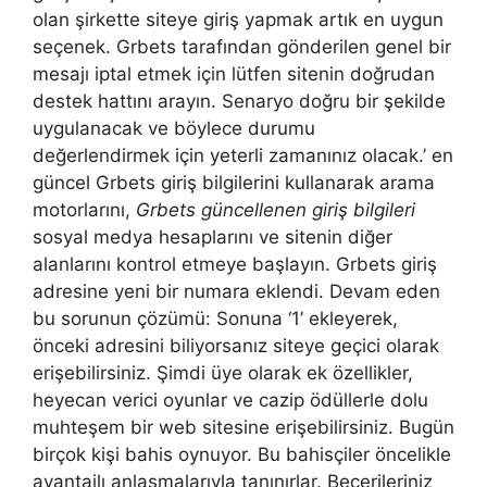
olan şirkette siteye giriş yapmak artık en uygun
seçenek. Grbets tarafından gönderilen genel bir
mesajı iptal etmek için lütfen sitenin doğrudan
destek hattını arayın. Senaryo doğru bir şekilde
uygulanacak ve böylece durumu
değerlendirmek için yeterli zamanınız olacak.’ en
güncel Grbets giriş bilgilerini kullanarak arama
motorlarını,
Grbets güncellenen giriş bilgileri
sosyal medya hesaplarını ve sitenin diğer
alanlarını kontrol etmeye başlayın. Grbets giriş
adresine yeni bir numara eklendi. Devam eden
bu sorunun çözümü: Sonuna ‘1’ ekleyerek,
önceki adresini biliyorsanız siteye geçici olarak
erişebilirsiniz. Şimdi üye olarak ek özellikler,
heyecan verici oyunlar ve cazip ödüllerle dolu
muhteşem bir web sitesine erişebilirsiniz. Bugün
birçok kişi bahis oynuyor. Bu bahisçiler öncelikle
avantajlı anlaşmalarıyla tanınırlar. Becerileriniz