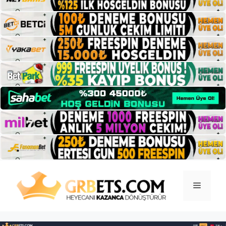
İçeriğe
atla
Menü