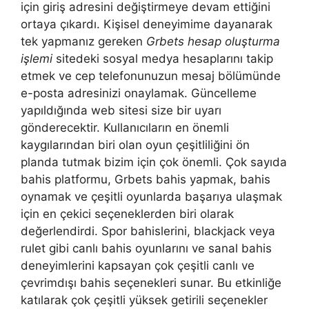
için giriş adresini değiştirmeye devam ettiğini
ortaya çıkardı. Kişisel deneyimime dayanarak
tek yapmanız gereken
Grbets hesap oluşturma
işlemi
sitedeki sosyal medya hesaplarını takip
etmek ve cep telefonunuzun mesaj bölümünde
e-posta adresinizi onaylamak. Güncelleme
yapıldığında web sitesi size bir uyarı
gönderecektir. Kullanıcıların en önemli
kaygılarından biri olan oyun çeşitliliğini ön
planda tutmak bizim için çok önemli. Çok sayıda
bahis platformu, Grbets bahis yapmak, bahis
oynamak ve çeşitli oyunlarda başarıya ulaşmak
için en çekici seçeneklerden biri olarak
değerlendirdi. Spor bahislerini, blackjack veya
rulet gibi canlı bahis oyunlarını ve sanal bahis
deneyimlerini kapsayan çok çeşitli canlı ve
çevrimdışı bahis seçenekleri sunar. Bu etkinliğe
katılarak çok çeşitli yüksek getirili seçenekler