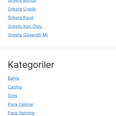
Grbets Bonus
Grbets Üyelik
Grbets Kayıt
Grbets Kaç Oldu
Grbets Güvenilir Mi
Kategoriler
Bahis
Casino
Giriş
Para Çekme
Para Yatırma