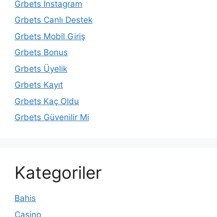
Grbets İnstagram
Grbets Canlı Destek
Grbets Mobil Giriş
Grbets Bonus
Grbets Üyelik
Grbets Kayıt
Grbets Kaç Oldu
Grbets Güvenilir Mi
Kategoriler
Bahis
Casino