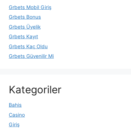
Grbets Mobil Giriş
Grbets Bonus
Grbets Üyelik
Grbets Kayıt
Grbets Kaç Oldu
Grbets Güvenilir Mi
Kategoriler
Bahis
Casino
Giriş