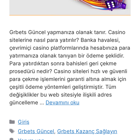
Grbets Güncel yapmanıza olanak tanır. Casino
sitelerine nasıl para yatırılır? Banka havalesi,
çevrimiçi casino platformlarında hesabınıza para
yatırmanıza olanak tanıyan bir ödeme şeklidir.
Para yatırdıktan sonra bahisleri geri çekme
prosedürü nedir? Casino siteleri hızlı ve güvenli
para çekme işlemlerini garanti altına almak için
çeşitli ödeme yöntemleri geliştirmiştir. Tüm
değişiklikler bu web sitesiyle ilişkili adres
güncelleme …
Devamını oku
Kategoriler
Giriş
Etiketler
Grbets Güncel
,
Grbets Kazanç Sağlayın