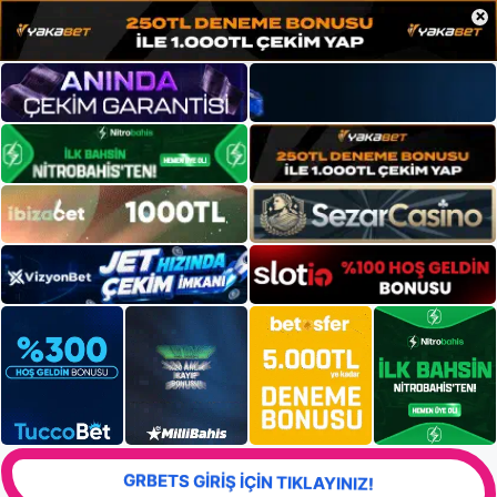
×
GRBETS GİRİŞ İÇİN TIKLAYINIZ!