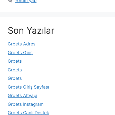
Yorum yap
Son Yazılar
Grbets Adresi
Grbets Giriş
Grbets
Grbets
Grbets
Grbets Giriş Sayfası
Grbets Altyapı
Grbets İnstagram
Grbets Canlı Destek