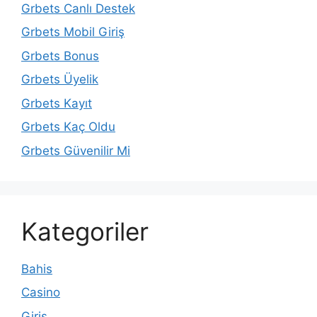
Grbets Canlı Destek
Grbets Mobil Giriş
Grbets Bonus
Grbets Üyelik
Grbets Kayıt
Grbets Kaç Oldu
Grbets Güvenilir Mi
Kategoriler
Bahis
Casino
Giriş