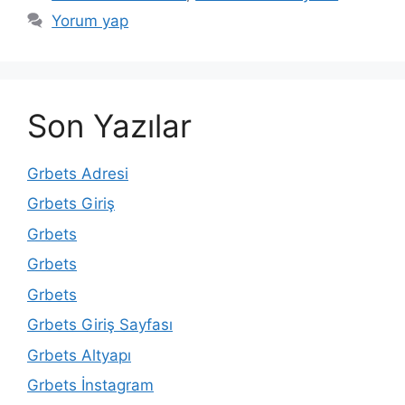
Yorum yap
Son Yazılar
Grbets Adresi
Grbets Giriş
Grbets
Grbets
Grbets
Grbets Giriş Sayfası
Grbets Altyapı
Grbets İnstagram