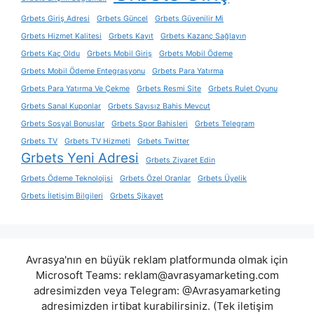
Grbets Giriş Adresi
Grbets Güncel
Grbets Güvenilir Mi
Grbets Hizmet Kalitesi
Grbets Kayıt
Grbets Kazanç Sağlayın
Grbets Kaç Oldu
Grbets Mobil Giriş
Grbets Mobil Ödeme
Grbets Mobil Ödeme Entegrasyonu
Grbets Para Yatırma
Grbets Para Yatırma Ve Çekme
Grbets Resmi Site
Grbets Rulet Oyunu
Grbets Sanal Kuponlar
Grbets Sayısız Bahis Mevcut
Grbets Sosyal Bonuslar
Grbets Spor Bahisleri
Grbets Telegram
Grbets TV
Grbets TV Hizmeti
Grbets Twitter
Grbets Yeni Adresi
Grbets Ziyaret Edin
Grbets Ödeme Teknolojisi
Grbets Özel Oranlar
Grbets Üyelik
Grbets İletişim Bilgileri
Grbets Şikayet
Avrasya'nın en büyük reklam platformunda olmak için
Microsoft Teams:
reklam@avrasyamarketing.com
adresimizden veya Telegram: @Avrasyamarketing
adresimizden irtibat kurabilirsiniz. (Tek iletişim