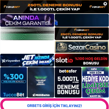
×
GRBETS GİRİŞ İÇİN TIKLAYINIZ!