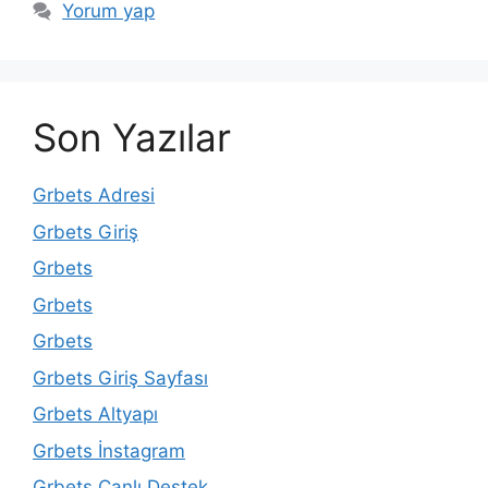
Yorum yap
Son Yazılar
Grbets Adresi
Grbets Giriş
Grbets
Grbets
Grbets
Grbets Giriş Sayfası
Grbets Altyapı
Grbets İnstagram
Grbets Canlı Destek