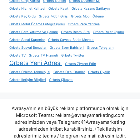
Grbets Giriş Adresi
Grbets Güncel
Grbets Güvenilir Mi
Grbets Hizmet Kalitesi
Grbets Kayıt
Grbets Kazanç Sağlayın
Grbets Kaç Oldu
Grbets Mobil Giriş
Grbets Mobil Ödeme
Grbets Mobil Ödeme Entegrasyonu
Grbets Para Yatırma
Grbets Para Yatırma Ve Çekme
Grbets Resmi Site
Grbets Rulet Oyunu
Grbets Sanal Kuponlar
Grbets Sayısız Bahis Mevcut
Grbets Sosyal Bonuslar
Grbets Spor Bahisleri
Grbets Telegram
Grbets TV
Grbets TV Hizmeti
Grbets Twitter
Grbets Yeni Adresi
Grbets Ziyaret Edin
Grbets Ödeme Teknolojisi
Grbets Özel Oranlar
Grbets Üyelik
Grbets İletişim Bilgileri
Grbets Şikayet
Avrasya'nın en büyük reklam platformunda olmak için
Microsoft Teams:
reklam@avrasyamarketing.com
adresimizden veya Telegram: @Avrasyamarketing
adresimizden irtibat kurabilirsiniz. (Tek iletişim
adreslerimiz teams / telegram ve mail adresimizdir.